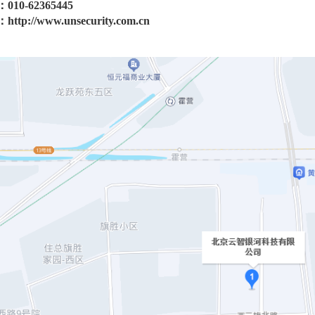
：
010-62365445
：
http://www.unsecurity.com.cn